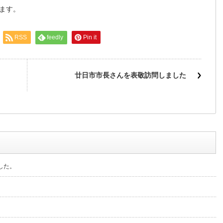
ます。
RSS
feedly
Pin it
廿日市市長さんを表敬訪問しました
した。