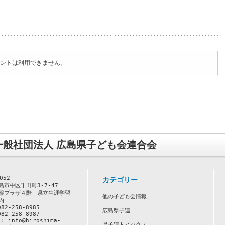
ントは利用できません。
一般社団法人 広島県子ども会連合会
052
カテゴリー
島市中区千田町3-7-47
報プラザ４階　県立生涯学習
他の子ども会情報
内
082-258-8985
広島県子連
082-258-8987
 : info@hiroshima-
県子連トピックス