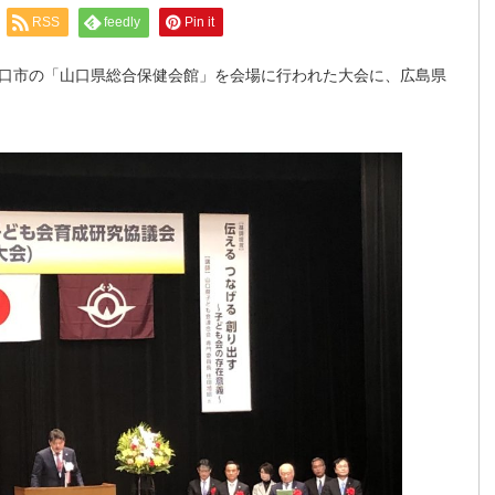
RSS
feedly
Pin it
口市の「山口県総合保健会館」を会場に行われた大会に、広島県